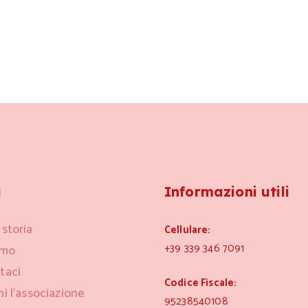
u
Informazioni utili
 storia
Cellulare:
+39 339 346 7091
amo
taci
Codice Fiscale:
ni l’associazione
95238540108