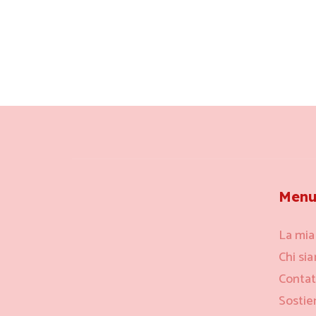
Men
La mia
Chi si
Contat
Sostie