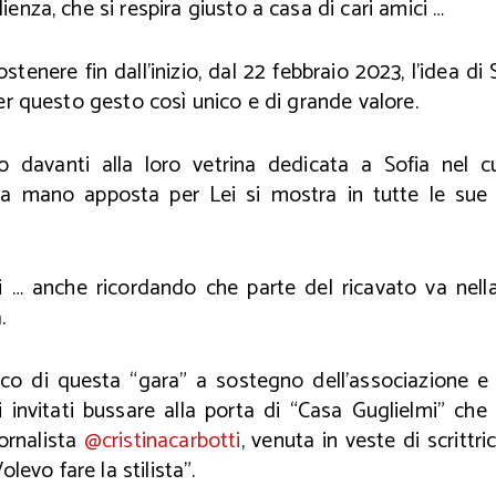
enza, che si respira giusto a casa di cari amici …
tenere fin dall’inizio, dal 22 febbraio 2023, l’idea di 
er questo gesto così unico e di grande valore.
 davanti alla loro vetrina dedicata a Sofia nel cu
a mano apposta per Lei si mostra in tutte le sue 
i … anche ricordando che parte del ricavato va nell
.
sco di questa “gara” a sostegno dell’associazione e 
i invitati bussare alla porta di “Casa Guglielmi” ch
iornalista
@cristinacarbotti
, venuta in veste di scrittr
olevo fare la stilista”.