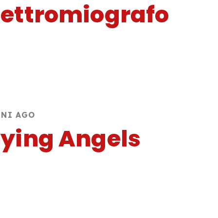
lettromiografo
NNI AGO
lying Angels