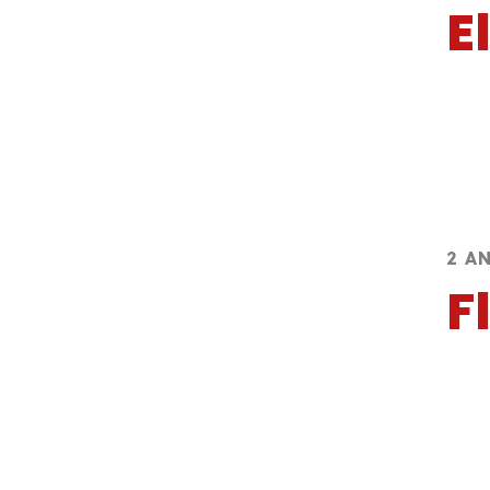
E
2 A
F