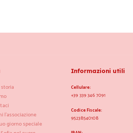
u
Informazioni utili
 storia
Cellulare:
+39 339 346 7091
amo
taci
Codice Fiscale:
ni l’associazione
95238540108
tuo giorno speciale
IBAN: