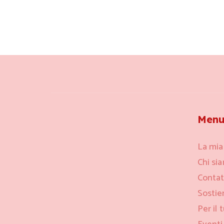
Men
La mia
Chi si
Contat
Sostie
Per il 