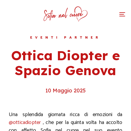
To
na
EVENTI PARTNER
Ottica Diopter e
Spazio Genova
10 Maggio 2025
Una splendida giornata ricca di emozioni da
@otticadiopter
, che per la quinta volta ha accolto
con affetto Sofia nel cuore nel suo evento