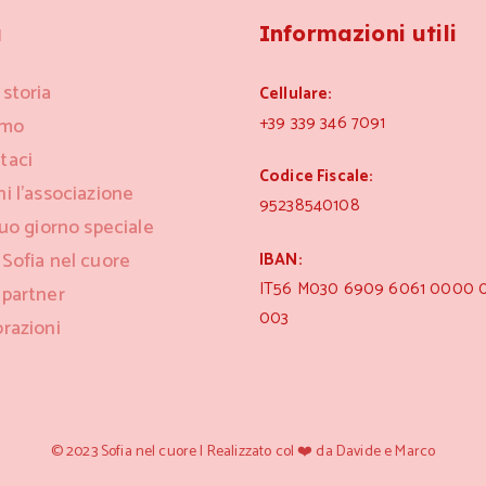
u
Informazioni utili
 storia
Cellulare:
+39 339 346 7091
amo
taci
Codice Fiscale:
ni l’associazione
95238540108
tuo giorno speciale
 Sofia nel cuore
IBAN:
IT56 M030 6909 6061 0000 
 partner
003
orazioni
© 2023 Sofia nel cuore | Realizzato col ❤️ da Davide e Marco