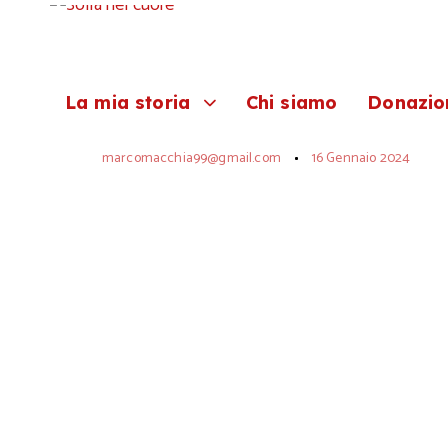
Author
Published
PUBLISHED
on:
IN:
COLLABORAZIONI
Biscotti
La mia storia
Chi siamo
Donazio
marcomacchia99@gmail.com
16 Gennaio 2024