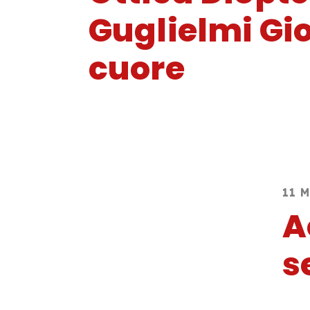
Guglielmi Gio
cuore
11 
A
s