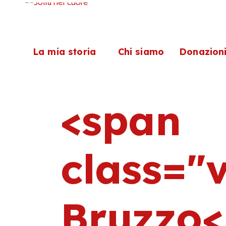
La mia storia
Chi siamo
Donazion
<span
class="
Bruzzo<