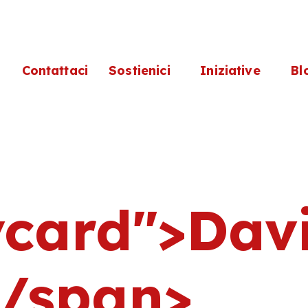
i
Contattaci
Sostienici
Iniziative
Bl
vcard">Dav
/span>