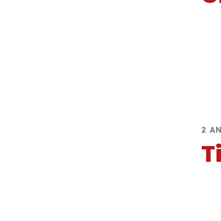
2 A
T