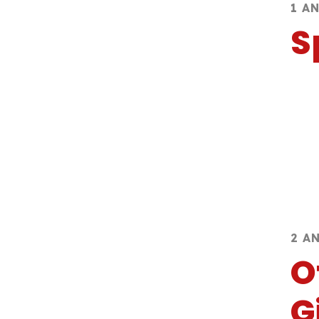
1 A
S
2 A
O
G