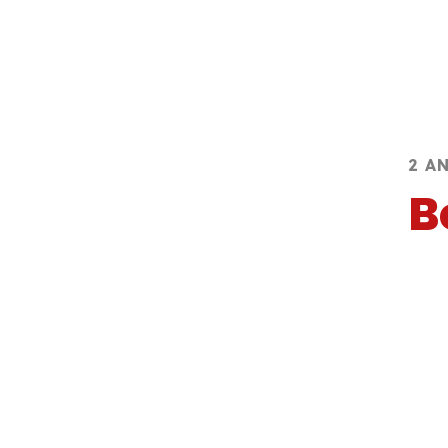
2 A
B