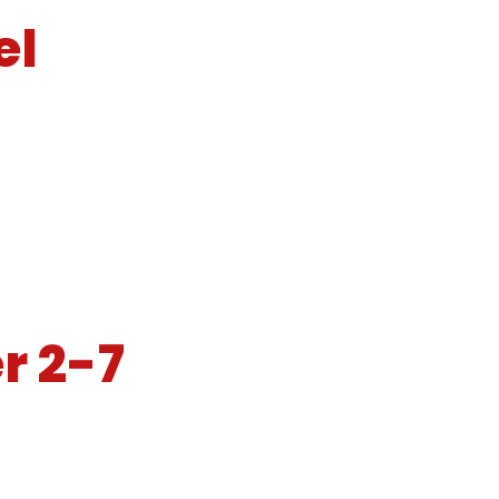
el
r 2-7