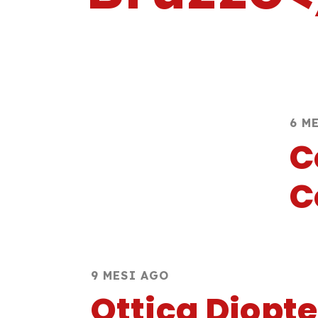
6 M
C
C
9 MESI AGO
Ottica Diopt