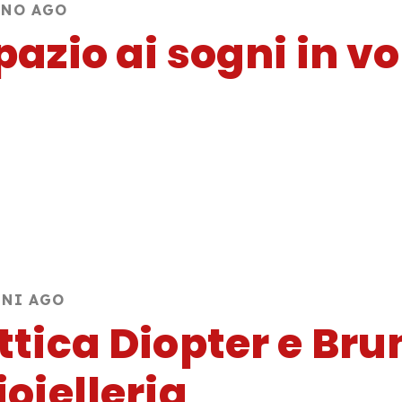
NNO AGO
pazio ai sogni in vo
NNI AGO
ttica Diopter e Br
ioielleria